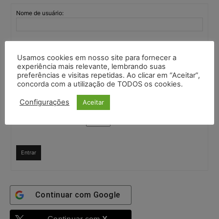
Nome de usuário:
Senha:
Usamos cookies em nosso site para fornecer a
experiência mais relevante, lembrando suas
preferências e visitas repetidas. Ao clicar em “Aceitar”,
Mantenha-me
concorda com a utilização de TODOS os cookies.
autenticado
Confirme que você é uma pessoa
Configurações
Aceitar
5 + 5 =
Entrar
Continuar com
Google