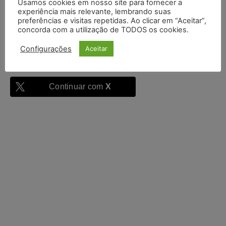
Usamos cookies em nosso site para fornecer a
experiência mais relevante, lembrando suas
Entrar
preferências e visitas repetidas. Ao clicar em “Aceitar”,
concorda com a utilização de TODOS os cookies.
Configurações
Aceitar
Continuar com
Google
Continuar com
X