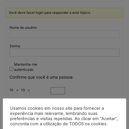
Você deve fazer login para responder a este tópico.
Nome de usuário:
Senha:
Mantenha-me
autenticado
Confirme que você é uma pessoa
10 + 10 =
Usamos cookies em nosso site para fornecer a
Entrar
experiência mais relevante, lembrando suas
preferências e visitas repetidas. Ao clicar em “Aceitar”,
concorda com a utilização de TODOS os cookies.