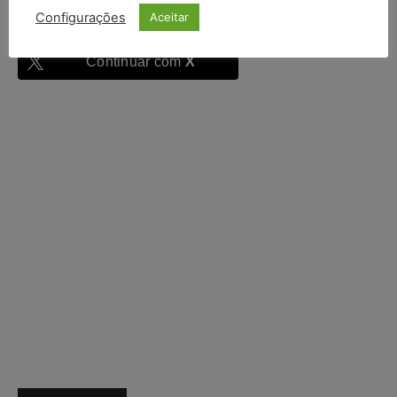
Continuar com
Google
Configurações
Aceitar
Continuar com
X