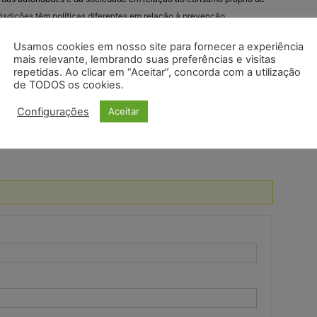
isdições têm políticas diferentes em relação à prevenção,
 drogas.
Usamos cookies em nosso site para fornecer a experiência
mais relevante, lembrando suas preferências e visitas
próprio de drogas pode ser arriscado para a saúde e pode levar a
repetidas. Ao clicar em “Aceitar”, concorda com a utilização
 legais. Portanto, muitos países e organizações de saúde pública
de TODOS os cookies.
s associados ao uso de drogas e oferecem programas de
Configurações
Aceitar
s que enfrentam problemas relacionados ao consumo de