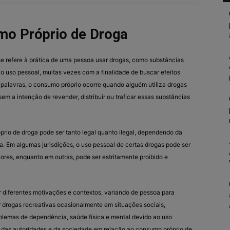
o Próprio de Droga
e refere à prática de uma pessoa usar drogas, como substâncias
rio uso pessoal, muitas vezes com a finalidade de buscar efeitos
s palavras, o consumo próprio ocorre quando alguém utiliza drogas
sem a intenção de revender, distribuir ou traficar essas substâncias
prio de droga pode ser tanto legal quanto ilegal, dependendo da
ca. Em algumas jurisdições, o uso pessoal de certas drogas pode ser
ores, enquanto em outras, pode ser estritamente proibido e
 diferentes motivações e contextos, variando de pessoa para
drogas recreativas ocasionalmente em situações sociais,
blemas de dependência, saúde física e mental devido ao uso
 das autoridades e da sociedade em relação ao consumo próprio de