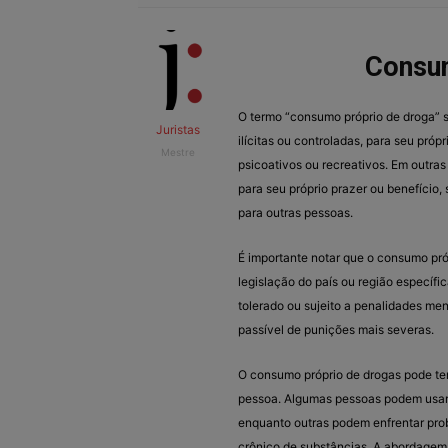
Consum
O termo “consumo próprio de droga” s
Juristas
ilícitas ou controladas, para seu próp
Mestre
psicoativos ou recreativos. Em outra
para seu próprio prazer ou benefício, 
para outras pessoas.
É importante notar que o consumo pró
legislação do país ou região específi
tolerado ou sujeito a penalidades men
passível de punições mais severas.
O consumo próprio de drogas pode ter
pessoa. Algumas pessoas podem usar 
enquanto outras podem enfrentar pro
crônico de substâncias. A abordagem