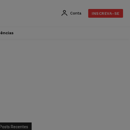
Conta
INSCREVA-SE
dências
Posts Recentes