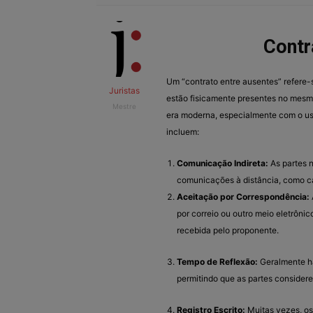
Contr
Um “contrato entre ausentes” refere-
Juristas
estão fisicamente presentes no mesm
Mestre
era moderna, especialmente com o uso
incluem:
Comunicação Indireta:
As partes 
comunicações à distância, como ca
Aceitação por Correspondência:
por correio ou outro meio eletrôni
recebida pelo proponente.
Tempo de Reflexão:
Geralmente há
permitindo que as partes consider
Registro Escrito:
Muitas vezes, os