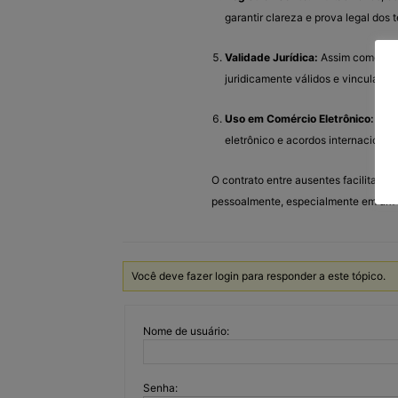
garantir clareza e prova legal dos
Validade Jurídica:
Assim como os c
juridicamente válidos e vinculante
Uso em Comércio Eletrônico:
Esse
eletrônico e acordos internacionais
O contrato entre ausentes facilita as
pessoalmente, especialmente em um 
Você deve fazer login para responder a este tópico.
Nome de usuário:
Senha: