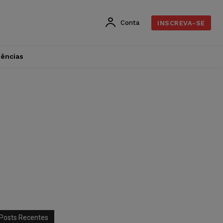
Conta
INSCREVA-SE
dências
Posts Recentes