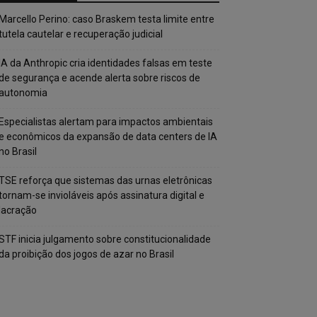
Marcello Perino: caso Braskem testa limite entre
tutela cautelar e recuperação judicial
IA da Anthropic cria identidades falsas em teste
de segurança e acende alerta sobre riscos de
autonomia
Especialistas alertam para impactos ambientais
e econômicos da expansão de data centers de IA
no Brasil
TSE reforça que sistemas das urnas eletrônicas
tornam-se invioláveis após assinatura digital e
lacração
STF inicia julgamento sobre constitucionalidade
da proibição dos jogos de azar no Brasil