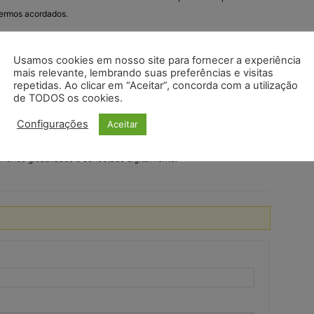
 termos acordados.
ontratos entre presentes, os contratos entre ausentes são
Usamos cookies em nosso site para fornecer a experiência
s, desde que cumpram os requisitos legais.
mais relevante, lembrando suas preferências e visitas
repetidas. Ao clicar em “Aceitar”, concorda com a utilização
 tipo de contrato é muito comum em transações de comércio
de TODOS os cookies.
.
Configurações
Aceitar
 transações que não seriam possíveis ou práticas de se realizar
mundo globalizado e conectado digitalmente.