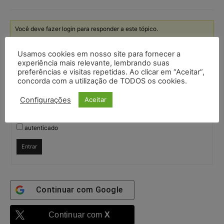
Você deve fazer login para responder a este tópico.
Usamos cookies em nosso site para fornecer a
Nome de usuário:
experiência mais relevante, lembrando suas
preferências e visitas repetidas. Ao clicar em “Aceitar”,
concorda com a utilização de TODOS os cookies.
Senha:
Configurações
Aceitar
Mantenha-me
autenticado
Entrar
Continuar com
Google
Continuar com
X