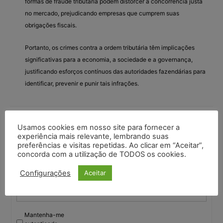
formas de fraude tributária podem distorcer a concorrência justa
no mercado, prejudicando empresas que cumprem suas
obrigações fiscais.
Portanto, os crimes contra a ordem tributária têm implicações
significativas para a economia, a sociedade e a governança,
justificando esforços contínuos das autoridades fazendárias para
identificar, prevenir e punir tais infrações.
Você deve fazer login para responder a este tópico.
Usamos cookies em nosso site para fornecer a
experiência mais relevante, lembrando suas
preferências e visitas repetidas. Ao clicar em “Aceitar”,
Nome de usuário:
concorda com a utilização de TODOS os cookies.
Configurações
Aceitar
Senha:
Mantenha-me