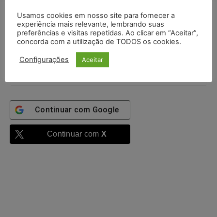
autenticado
Confirme que você é uma pessoa
Usamos cookies em nosso site para fornecer a
experiência mais relevante, lembrando suas
preferências e visitas repetidas. Ao clicar em “Aceitar”,
7 + 1 =
concorda com a utilização de TODOS os cookies.
Configurações
Aceitar
Entrar
Continuar com
Google
Continuar com
X