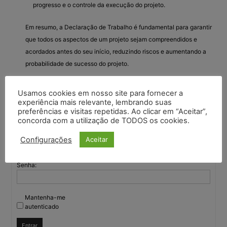
progresso e o controle da execução do projeto.
Em resumo, a Declaração de Trabalho é fundamental para garantir
que todos os aspectos de um projeto sejam compreendidos e
acordados antes do seu início, reduzindo riscos e aumentando a
probabilidade de sucesso do projeto.
Usamos cookies em nosso site para fornecer a
experiência mais relevante, lembrando suas
Você deve fazer login para responder a este tópico.
preferências e visitas repetidas. Ao clicar em “Aceitar”,
concorda com a utilização de TODOS os cookies.
Nome de usuário:
Configurações
Aceitar
Senha:
Mantenha-me
autenticado
Entrar