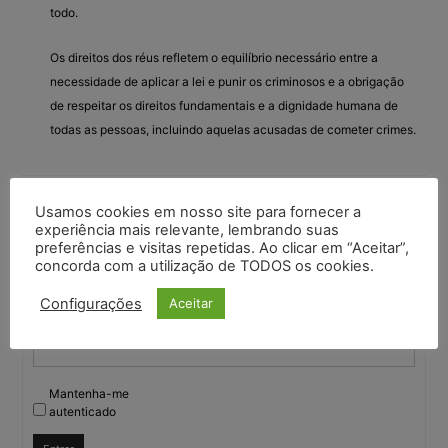
todo.
Os direitos dos réus refletem o equilíbrio necessário entre a
necessidade de aplicar a lei e punir os criminosos e a obrigação
de respeitar os direitos fundamentais e a dignidade humana de
todas as pessoas, incluindo aquelas acusadas de cometer crimes.
Usamos cookies em nosso site para fornecer a
Você deve fazer login para responder a este tópico.
experiência mais relevante, lembrando suas
preferências e visitas repetidas. Ao clicar em “Aceitar”,
concorda com a utilização de TODOS os cookies.
Nome de usuário:
Configurações
Aceitar
Senha:
Mantenha-me
autenticado