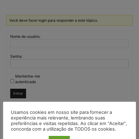
Você deve fazer login para responder a este tópico.
Nome de usuário:
Senha:
Mantenha-me
autenticado
Entrar
Usamos cookies em nosso site para fornecer a
experiência mais relevante, lembrando suas
Continuar com
Google
preferências e visitas repetidas. Ao clicar em “Aceitar”,
concorda com a utilização de TODOS os cookies.
Continuar com
X