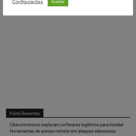
Configurações
Aceitar
Posts Recentes
Cibercriminosos exploram softwares legítimos para instalar
ferramentas de acesso remoto em ataques silenciosos