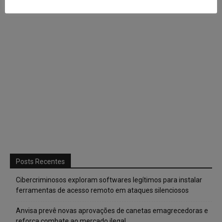
Posts Recentes
Cibercriminosos exploram softwares legítimos para instalar
ferramentas de acesso remoto em ataques silenciosos
Anvisa prevê novas aprovações de canetas emagrecedoras e
reforça combate ao mercado ilegal