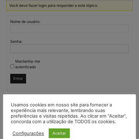
Você deve fazer login para responder a este tópico.
Nome de usuário:
Senha:
Mantenha-me
autenticado
Entrar
Usamos cookies em nosso site para fornecer a
Continuar com
Google
experiência mais relevante, lembrando suas
preferências e visitas repetidas. Ao clicar em “Aceitar”,
Continuar com
X
concorda com a utilização de TODOS os cookies.
Configurações
Aceitar