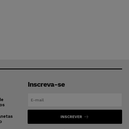
Inscreva-se
de
os
anetas
INSCREVER
o