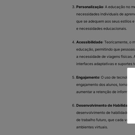
Personalização
: A educação no me
necessidades individuais de apre
que se adequem aos seus estilos e 
e necessidades educacionais.
Acessibilidade
: Teoricamente, o 
educação, permitindo que pessoas
a necessidade de viagens físicas.
interfaces adaptativas e suportes 
Engajamento
: O uso de tecnologi
engajamento dos alunos, tornando o
aumentar a retenção de informaçõe
Desenvolvimento de Habilidades 
desenvolvimento de habilidades di
de trabalho futuro, que cada vez 
ambientes virtuais.