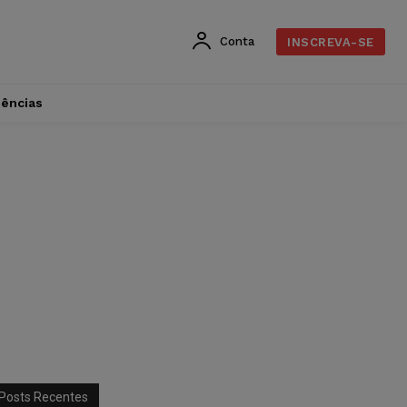
Conta
INSCREVA-SE
dências
Posts Recentes