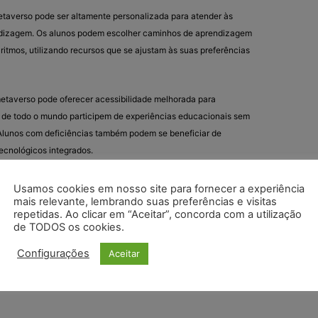
taverso pode ser altamente personalizada para atender às
ndizagem. Os alunos podem escolher caminhos de aprendizagem
ritmos, utilizando recursos que se ajustam às suas preferências
metaverso pode oferecer acessibilidade melhorada para
 de todo o mundo participem de experiências educacionais sem
 Alunos com deficiências também podem se beneficiar de
tecnológicos integrados.
as de realidade virtual e aumentada pode aumentar o
Usamos cookies em nosso site para fornecer a experiência
 aprendizado mais atrativo e menos teórico. Isso pode ajudar a
mais relevante, lembrando suas preferências e visitas
repetidas. Ao clicar em “Aceitar”, concorda com a utilização
s e a motivação para aprender.
de TODOS os cookies.
do Século XXI
: A educação no metaverso facilita o
Configurações
Aceitar
gitais e de colaboração, preparando os alunos para o mercado
mais valoriza a capacidade de trabalhar eficazmente em