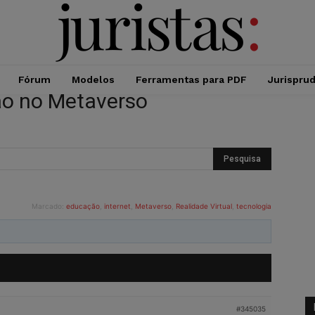
Fórum
Modelos
Ferramentas para PDF
Jurispru
ão no Metaverso
Marcado:
educação
,
internet
,
Metaverso
,
Realidade Virtual
,
tecnologia
#345035