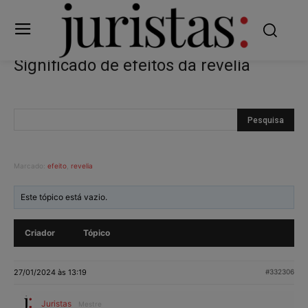
Significado de efeitos da revelia
Marcado:
efeito
,
revelia
Este tópico está vazio.
Criador
Tópico
27/01/2024 às 13:19
#332306
Juristas
Mestre