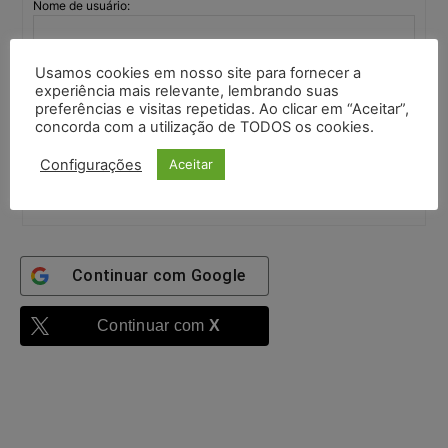
Nome de usuário:
Senha:
Usamos cookies em nosso site para fornecer a
experiência mais relevante, lembrando suas
preferências e visitas repetidas. Ao clicar em “Aceitar”,
concorda com a utilização de TODOS os cookies.
Mantenha-me
autenticado
Configurações
Aceitar
Entrar
Continuar com
Google
Continuar com
X