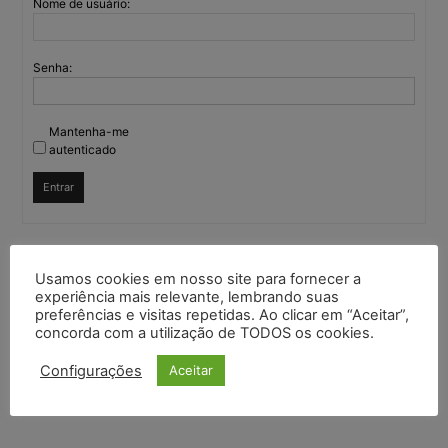
Nome de usuário:
Senha:
Mantenha-me
autenticado
Entrar
Continuar com
Google
Usamos cookies em nosso site para fornecer a
experiência mais relevante, lembrando suas
preferências e visitas repetidas. Ao clicar em “Aceitar”,
Continuar com
X
concorda com a utilização de TODOS os cookies.
Configurações
Aceitar