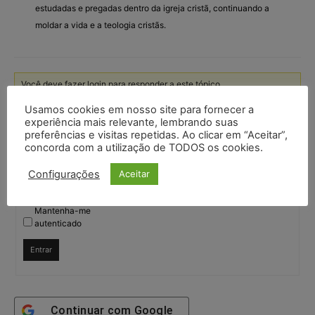
estudadas e pregadas dentro da igreja cristã, continuando a
moldar a vida e a teologia cristãs.
Você deve fazer login para responder a este tópico.
Usamos cookies em nosso site para fornecer a
Nome de usuário:
experiência mais relevante, lembrando suas
preferências e visitas repetidas. Ao clicar em “Aceitar”,
concorda com a utilização de TODOS os cookies.
Senha:
Configurações
Aceitar
Mantenha-me
autenticado
Entrar
Continuar com
Google