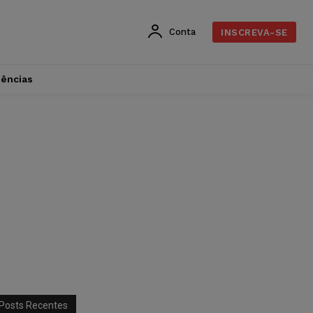
Conta
INSCREVA-SE
dências
Posts Recentes