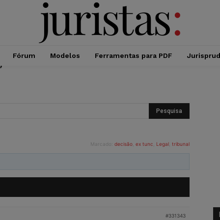
Fórum
Modelos
Ferramentas para PDF
Jurispru
”
Marcado:
decisão
,
ex tunc
,
Legal
,
tribunal
#331343