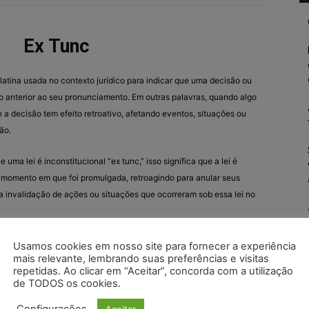
Ex Tunc
latina usada no contexto jurídico para indicar que uma decisão ou
o anterior ao seu pronunciamento. Em outras palavras, quando algo
ue a decisão tem efeito retroativo, afetando eventos, situações ou
ão.
uma lei é inconstitucional “ex tunc,” isso significa que a lei é
 momento em que foi promulgada, retroagindo para anular seus
na invalidação de ações ou situações que ocorreram sob essa lei no
jurídica que indica que uma decisão ou efeito legal tem efeito
Usamos cookies em nosso site para fornecer a experiência
mais relevante, lembrando suas preferências e visitas
res ao momento da decisão.
repetidas. Ao clicar em “Aceitar”, concorda com a utilização
de TODOS os cookies.
Aceitar