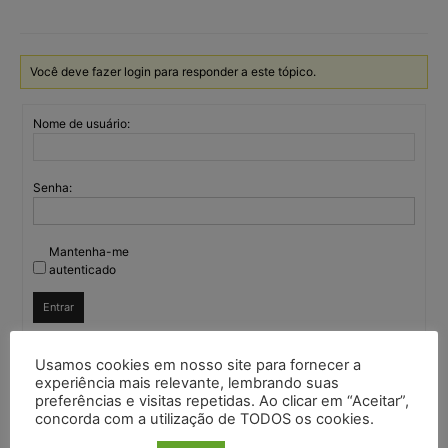
Você deve fazer login para responder a este tópico.
Nome de usuário:
Senha:
Mantenha-me
autenticado
Entrar
Usamos cookies em nosso site para fornecer a
experiência mais relevante, lembrando suas
Continuar com
Google
preferências e visitas repetidas. Ao clicar em “Aceitar”,
concorda com a utilização de TODOS os cookies.
Continuar com
X