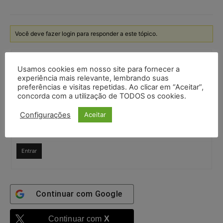
Você deve fazer login para responder a este tópico.
Nome de usuário:
Usamos cookies em nosso site para fornecer a
experiência mais relevante, lembrando suas
preferências e visitas repetidas. Ao clicar em “Aceitar”,
Senha:
concorda com a utilização de TODOS os cookies.
Configurações
Aceitar
Mantenha-me
autenticado
Entrar
Continuar com
Google
Continuar com
X