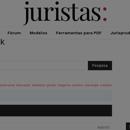
Fórum
Modelos
Ferramentas para PDF
Jurispru
ck
erpersonal
,
educação
,
feedback
,
gestão
,
Negativo
,
positivo
,
psicologia
,
trabalho
#340707