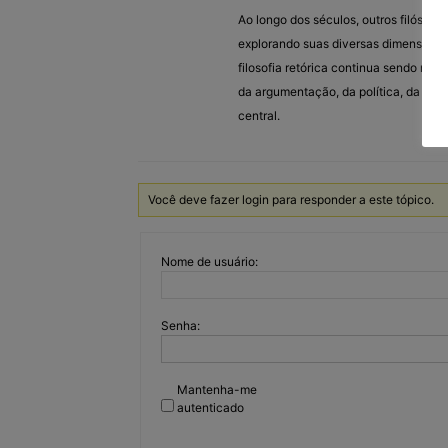
Ao longo dos séculos, outros filósof
explorando suas diversas dimensões e 
filosofia retórica continua sendo rel
da argumentação, da política, da pu
central.
Você deve fazer login para responder a este tópico.
Nome de usuário:
Senha:
Mantenha-me
autenticado