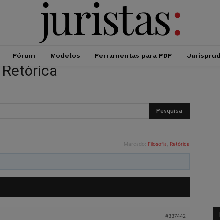
Fórum
Modelos
Ferramentas para PDF
Jurispru
a Retórica
Marcado:
Filosofia
,
Retórica
#337442