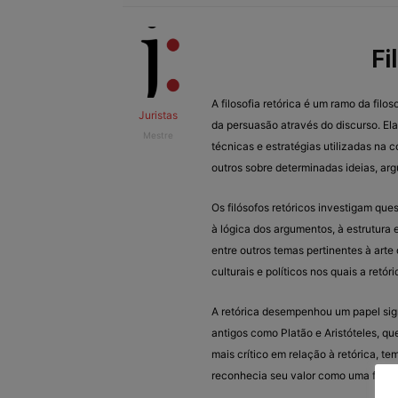
Fi
A filosofia retórica é um ramo da filo
Juristas
da persuasão através do discurso. E
Mestre
técnicas e estratégias utilizadas na 
outros sobre determinadas ideias, ar
Os filósofos retóricos investigam que
à lógica dos argumentos, à estrutura 
entre outros temas pertinentes à art
culturais e políticos nos quais a ret
A retórica desempenhou um papel signi
antigos como Platão e Aristóteles, q
mais crítico em relação à retórica, t
reconhecia seu valor como uma ferram