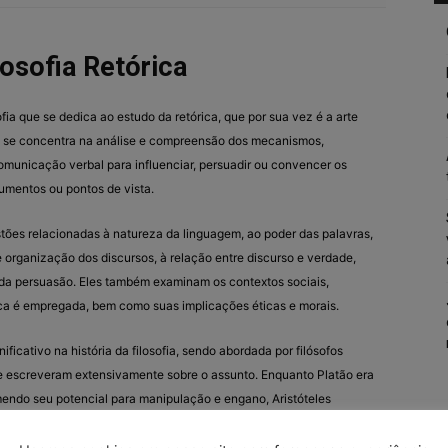
losofia Retórica
sofia que se dedica ao estudo da retórica, que por sua vez é a arte
la se concentra na análise e compreensão dos mecanismos,
comunicação verbal para influenciar, persuadir ou convencer os
gumentos ou pontos de vista.
stões relacionadas à natureza da linguagem, ao poder das palavras,
e organização dos discursos, à relação entre discurso e verdade,
e da persuasão. Eles também examinam os contextos sociais,
órica é empregada, bem como suas implicações éticas e morais.
ficativo na história da filosofia, sendo abordada por filósofos
ue escreveram extensivamente sobre o assunto. Enquanto Platão era
emendo seu potencial para manipulação e engano, Aristóteles
enta para alcançar a persuasão racional e a busca pela verdade.