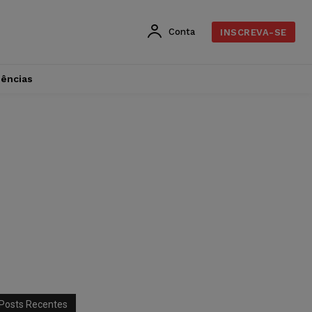
Conta
INSCREVA-SE
dências
Posts Recentes