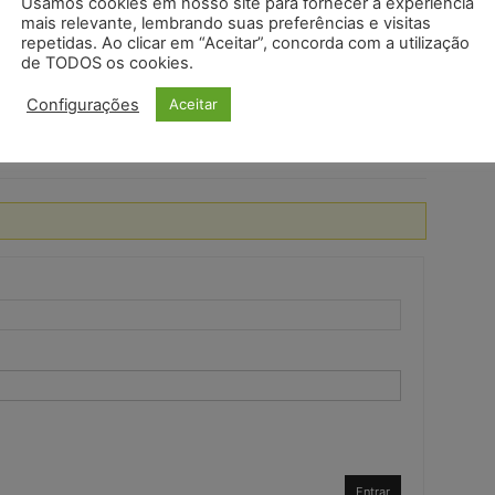
Usamos cookies em nosso site para fornecer a experiência
os retóricos contribuíram para o desenvolvimento desse campo,
mais relevante, lembrando suas preferências e visitas
repetidas. Ao clicar em “Aceitar”, concorda com a utilização
aplicações em diferentes contextos culturais e históricos. A
de TODOS os cookies.
evante nos dias de hoje, especialmente no estudo da comunicação,
blicidade e de outras áreas onde a persuasão desempenha um papel
Configurações
Aceitar
Entrar