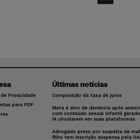
esa
Últimas notícias
 de Privacidade
Composição da taxa de juros
ntas para PDF
Meta é alvo de denúncia após anúnc
com conteúdo sexual infantil gerad
res
IA circularem em suas plataformas
o
Advogado preso por suspeita de mat
filho tem inscrição suspensa pela O