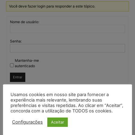
Você deve fazer login para responder a este tópico.
Nome de usuário:
Senha:
Mantenha-me
autenticado
Entrar
Usamos cookies em nosso site para fornecer a
experiência mais relevante, lembrando suas
Continuar com
Google
preferências e visitas repetidas. Ao clicar em “Aceitar”,
concorda com a utilização de TODOS os cookies.
Continuar com
X
Configurações
Aceitar