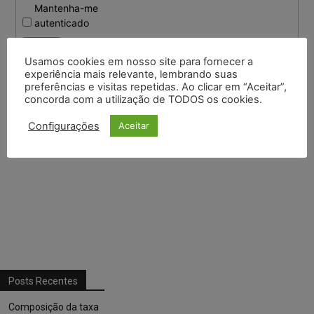
Mantenha-me
autenticado
Entrar
Usamos cookies em nosso site para fornecer a
experiência mais relevante, lembrando suas
preferências e visitas repetidas. Ao clicar em “Aceitar”,
Continuar com
Google
concorda com a utilização de TODOS os cookies.
Configurações
Aceitar
Continuar com
X
Posts Recentes
Composição da taxa