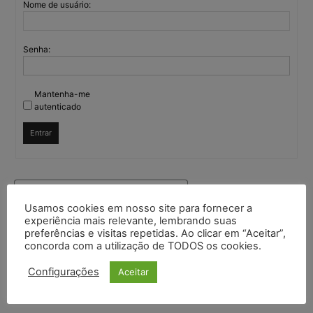
Nome de usuário:
Senha:
Mantenha-me
autenticado
Entrar
Continuar com
Google
Usamos cookies em nosso site para fornecer a
experiência mais relevante, lembrando suas
Continuar com
X
preferências e visitas repetidas. Ao clicar em “Aceitar”,
concorda com a utilização de TODOS os cookies.
Configurações
Aceitar