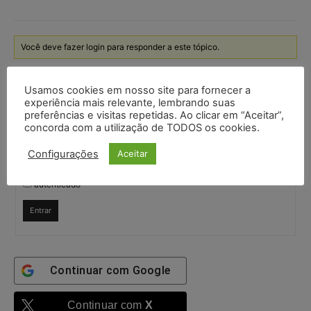
Você deve fazer login para responder a este tópico.
Nome de usuário:
Usamos cookies em nosso site para fornecer a
experiência mais relevante, lembrando suas
preferências e visitas repetidas. Ao clicar em “Aceitar”,
concorda com a utilização de TODOS os cookies.
Senha:
Configurações
Aceitar
Mantenha-me
autenticado
Entrar
Continuar com
Google
Continuar com
X