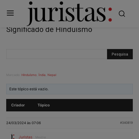
Significado de Hinduísmo
Marcado:
Hinduísmo
,
Índia
,
Nepal
Este tópico está vazio.
Criador
Tópico
24/03/2024 às 07:06
#340819
Juristas
Mestre