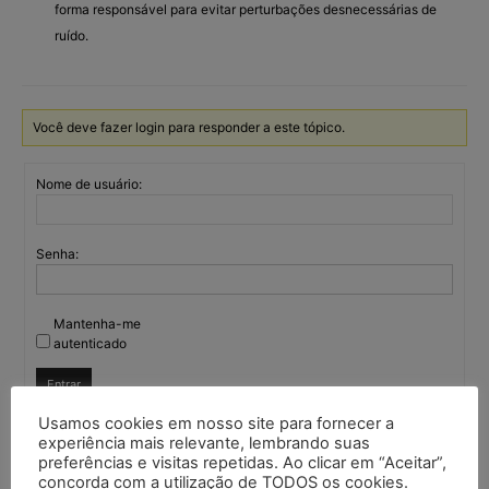
forma responsável para evitar perturbações desnecessárias de
ruído.
Você deve fazer login para responder a este tópico.
Nome de usuário:
Senha:
Mantenha-me
autenticado
Entrar
Usamos cookies em nosso site para fornecer a
experiência mais relevante, lembrando suas
preferências e visitas repetidas. Ao clicar em “Aceitar”,
Continuar com
Google
concorda com a utilização de TODOS os cookies.