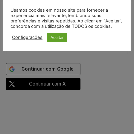
autenticado
Confirme que você é uma pessoa
Usamos cookies em nosso site para fornecer a
experiência mais relevante, lembrando suas
preferências e visitas repetidas. Ao clicar em “Aceitar”,
2 + 7 =
concorda com a utilização de TODOS os cookies.
Configurações
Aceitar
Entrar
Continuar com
Google
Continuar com
X