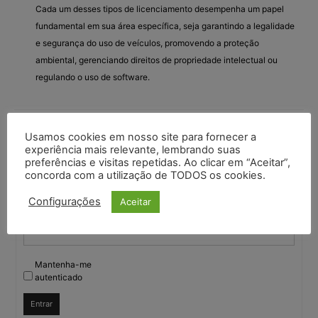
Cada um desses tipos de licenciamento desempenha um papel
fundamental em sua área específica, seja garantindo a legalidade
e segurança do uso de veículos, promovendo a proteção
ambiental, gerenciando direitos de propriedade intelectual ou
regulando o uso de software.
Usamos cookies em nosso site para fornecer a
Você deve fazer login para responder a este tópico.
experiência mais relevante, lembrando suas
preferências e visitas repetidas. Ao clicar em “Aceitar”,
Nome de usuário:
concorda com a utilização de TODOS os cookies.
Configurações
Aceitar
Senha:
Mantenha-me
autenticado
Entrar