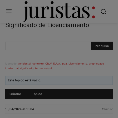
Significado de Licenciamento
Marcado:
Ambiental
,
contexto
,
CRLV
,
EULA
,
ipva
,
Licenciamento
,
propriedade
intelectual
,
significado
,
termo
,
veículo
Este tópico está vazio.
Criador
Tópico
13/04/2024 às 18:04
#343137