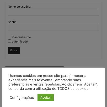
Nome de usuário:
Senha:
Mantenha-me
autenticado
Entrar
Continuar com
Google
Usamos cookies em nosso site para fornecer a
experiência mais relevante, lembrando suas
Continuar com
X
preferências e visitas repetidas. Ao clicar em “Aceitar”,
concorda com a utilização de TODOS os cookies.
Configurações
Aceitar