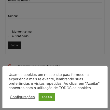
Nome de usuário:
Senha:
Mantenha-me
autenticado
Entrar
Continuar com
Google
Usamos cookies em nosso site para fornecer a
Continuar com
X
experiência mais relevante, lembrando suas
preferências e visitas repetidas. Ao clicar em “Aceitar”,
concorda com a utilização de TODOS os cookies.
Configurações
Aceitar