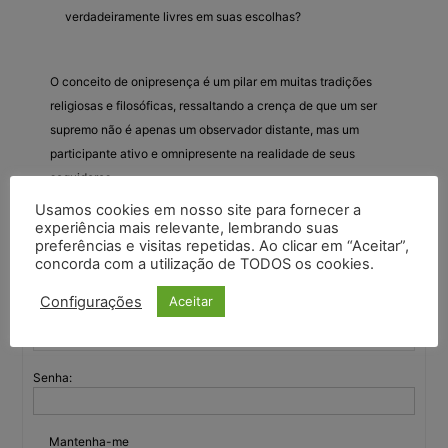
verdadeiramente livres em suas escolhas?
O conceito de onipresença é um pilar em muitas tradições
religiosas e filosóficas, ressaltando a crença de que um ser
supremo não é apenas um observador distante, mas um
participante ativo e omnipresente na realidade de seus
seguidores.
Usamos cookies em nosso site para fornecer a
experiência mais relevante, lembrando suas
preferências e visitas repetidas. Ao clicar em “Aceitar”,
Você deve fazer login para responder a este tópico.
concorda com a utilização de TODOS os cookies.
Configurações
Aceitar
Nome de usuário:
Senha:
Mantenha-me