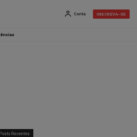
Conta
INSCREVA-SE
dências
Posts Recentes