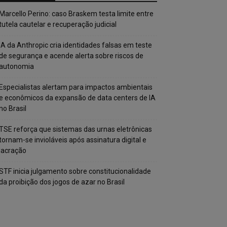
Marcello Perino: caso Braskem testa limite entre
tutela cautelar e recuperação judicial
IA da Anthropic cria identidades falsas em teste
de segurança e acende alerta sobre riscos de
autonomia
Especialistas alertam para impactos ambientais
e econômicos da expansão de data centers de IA
no Brasil
TSE reforça que sistemas das urnas eletrônicas
tornam-se invioláveis após assinatura digital e
lacração
STF inicia julgamento sobre constitucionalidade
da proibição dos jogos de azar no Brasil