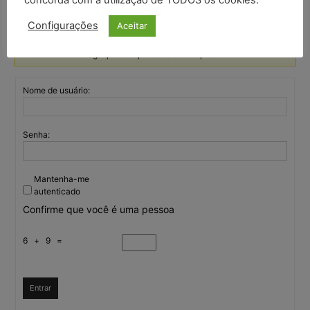
Configurações
Aceitar
Você deve fazer login para responder a este tópico.
Nome de usuário:
Senha:
Mantenha-me
autenticado
Confirme que você é uma pessoa
6 + 9 =
Entrar