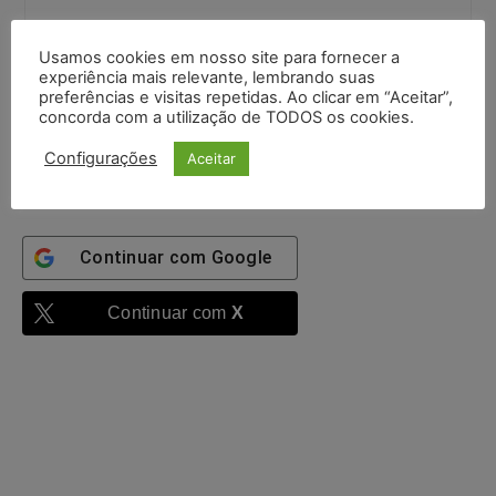
Senha:
Usamos cookies em nosso site para fornecer a
experiência mais relevante, lembrando suas
preferências e visitas repetidas. Ao clicar em “Aceitar”,
Mantenha-me
concorda com a utilização de TODOS os cookies.
autenticado
Configurações
Aceitar
Entrar
Continuar com
Google
Continuar com
X