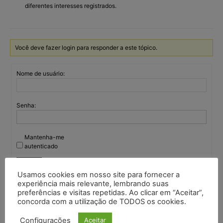
diferentes interesses registrados.
Você deve fazer login para responder a este tópico.
Nome de usuário:
Senha:
Mantenha-me
autenticado
Entrar
Usamos cookies em nosso site para fornecer a
experiência mais relevante, lembrando suas
preferências e visitas repetidas. Ao clicar em “Aceitar”,
concorda com a utilização de TODOS os cookies.
Continuar com
Google
Configurações
Aceitar