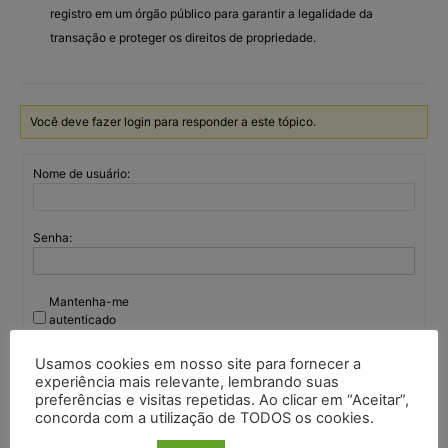
registro em um órgão público para garantir a legalidade da
transação e proteger os direitos de propriedade.
Você deve fazer login para responder a este tópico.
Nome de usuário:
Senha:
Mantenha-me
autenticado
Entrar
Usamos cookies em nosso site para fornecer a
experiência mais relevante, lembrando suas
preferências e visitas repetidas. Ao clicar em “Aceitar”,
concorda com a utilização de TODOS os cookies.
Continuar com
Google