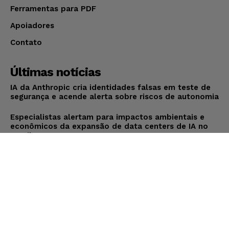
Ferramentas para PDF
Apoiadores
Contato
Últimas notícias
IA da Anthropic cria identidades falsas em teste de
segurança e acende alerta sobre riscos de autonomia
Especialistas alertam para impactos ambientais e
econômicos da expansão de data centers de IA no
Brasil
TSE reforça que sistemas das urnas eletrônicas
tornam-se invioláveis após assinatura digital e
lacração
Inscreva-se