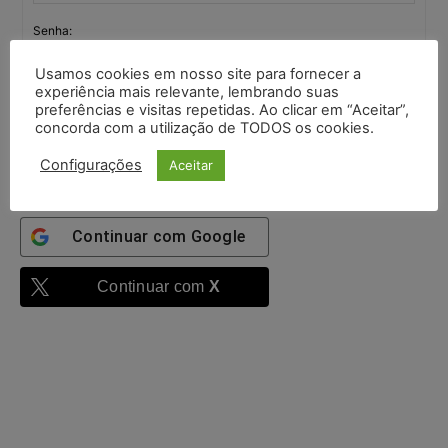
Senha:
Usamos cookies em nosso site para fornecer a
experiência mais relevante, lembrando suas
Mantenha-me
preferências e visitas repetidas. Ao clicar em “Aceitar”,
autenticado
concorda com a utilização de TODOS os cookies.
Entrar
Configurações
Aceitar
Continuar com
Google
Continuar com
X