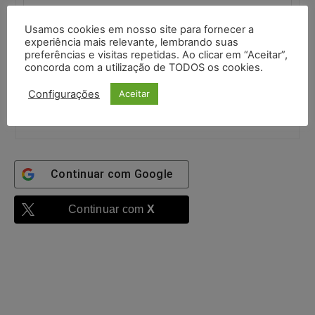
Usamos cookies em nosso site para fornecer a
Senha:
experiência mais relevante, lembrando suas
preferências e visitas repetidas. Ao clicar em “Aceitar”,
concorda com a utilização de TODOS os cookies.
Mantenha-me
autenticado
Configurações
Aceitar
Entrar
Continuar com
Google
Continuar com
X