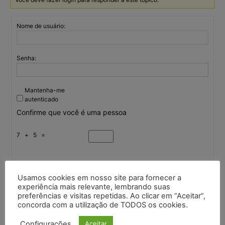
Nome de usuário:
Senha:
Mantenha-me
autenticado
Confirme que você é uma pessoa
7 + 5 =
Entrar
Usamos cookies em nosso site para fornecer a
experiência mais relevante, lembrando suas
preferências e visitas repetidas. Ao clicar em “Aceitar”,
concorda com a utilização de TODOS os cookies.
Continuar com
Google
Configurações
Aceitar