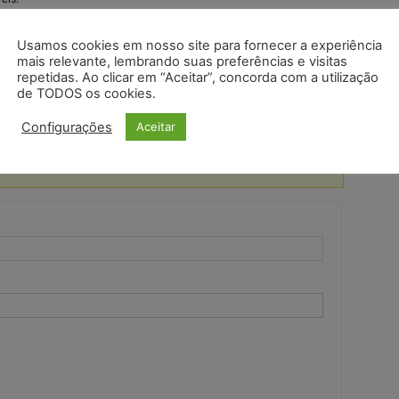
ve pagar em caso de sinistro antes que a seguradora cubra o
Usamos cookies em nosso site para fornecer a experiência
mais relevante, lembrando suas preferências e visitas
a proporcionar segurança e tranquilidade ao proprietário do
repetidas. Ao clicar em “Aceitar”, concorda com a utilização
de TODOS os cookies.
os em caso de imprevistos.
Configurações
Aceitar