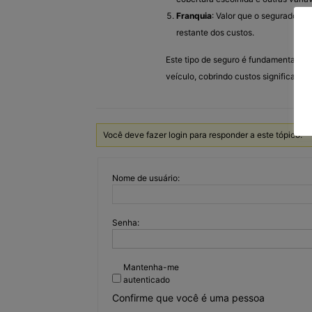
Franquia
: Valor que o segurado de
restante dos custos.
Este tipo de seguro é fundamental par
veículo, cobrindo custos significativ
Você deve fazer login para responder a este tópico.
Nome de usuário:
Senha:
Mantenha-me
autenticado
Confirme que você é uma pessoa