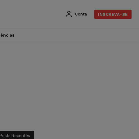
Conta
INSCREVA-SE
dências
Posts Recentes