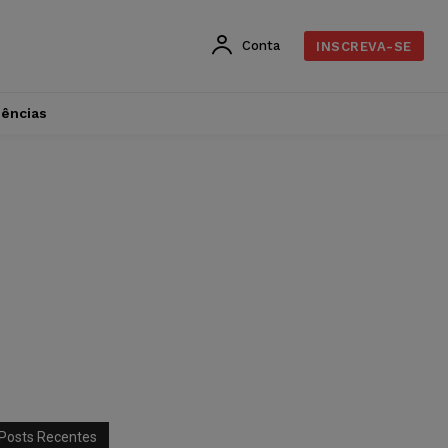
Conta
INSCREVA-SE
dências
Posts Recentes