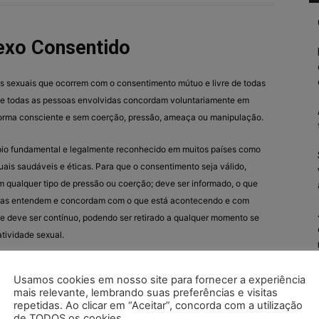
exo Consentido
es sexuais que ocorrem com o consentimento mútuo e livre de todas
 que todas as pessoas envolvidas concordam voluntariamente em
 forma consciente e sem coerção, pressão, ameaça ou manipulação.
pio fundamental e legalmente reconhecido em muitos países como
ais saudáveis e éticas. Para que o consentimento seja válido,
m qualquer tipo de pressão ou coerção; deve ser informado, o que
vidas entendem e concordam com o que está acontecendo e com
e deve ser contínuo, podendo ser retirado a qualquer momento se
atividade sexual.
tante do respeito mútuo, da comunicação clara e do entendimento
Usamos cookies em nosso site para fornecer a experiência
r atividade sexual que ocorra sem consentimento é considerada
mais relevante, lembrando suas preferências e visitas
íses. É essencial que todas as pessoas envolvidas em atividades
repetidas. Ao clicar em “Aceitar”, concorda com a utilização
de TODOS os cookies.
timento claro e afirmativo de seus parceiros antes de prosseguir.