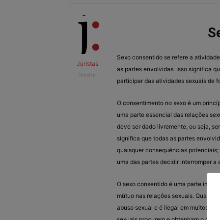
S
Sexo consentido se refere a atividad
Juristas
as partes envolvidas. Isso significa
Mestre
participar das atividades sexuais de
O consentimento no sexo é um princí
uma parte essencial das relações sexu
deve ser dado livremente, ou seja, se
significa que todas as partes envol
quaisquer consequências potenciais; 
uma das partes decidir interromper a 
O sexo consentido é uma parte impor
mútuo nas relações sexuais. Qualque
abuso sexual e é ilegal em muitos pa
sexuais procurem e obtenham o consen