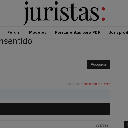
Fórum
Modelos
Ferramentas para PDF
Jurispru
onsentido
Marcado:
Consentimento
,
sexo
#337534