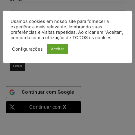
Mantenha-me
Usamos cookies em nosso site para fornecer a
autenticado
experiência mais relevante, lembrando suas
Confirme que você é uma pessoa
preferências e visitas repetidas. Ao clicar em “Aceitar”,
concorda com a utilização de TODOS os cookies.
6 + 6 =
Configurações
Aceitar
Entrar
Continuar com
Google
Continuar com
X