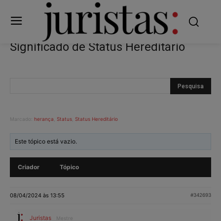
Significado de Status Hereditário
Marcado:
herança
,
Status
,
Status Hereditário
Este tópico está vazio.
Criador
Tópico
08/04/2024 às 13:55
#342693
Juristas
Mestre