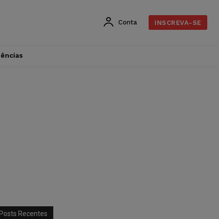
Conta
INSCREVA-SE
dências
Posts Recentes