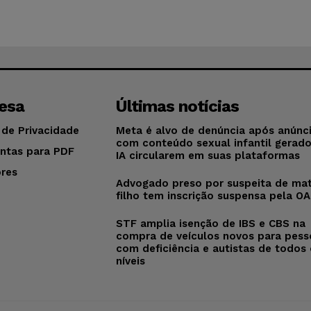
esa
Últimas notícias
 de Privacidade
Meta é alvo de denúncia após anúnc
com conteúdo sexual infantil gerad
ntas para PDF
IA circularem em suas plataformas
res
Advogado preso por suspeita de mat
o
filho tem inscrição suspensa pela O
STF amplia isenção de IBS e CBS na
compra de veículos novos para pess
com deficiência e autistas de todos
níveis