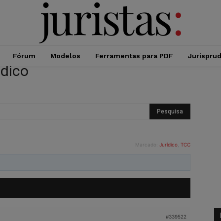
Fórum
Modelos
Ferramentas para PDF
Jurispru
ídico
Marcado:
Jurídico
,
TCC
#339522