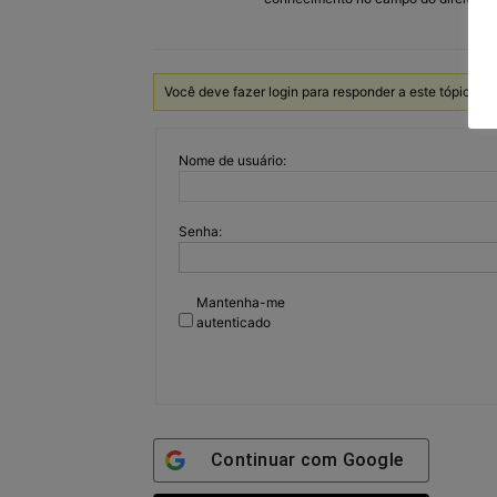
Você deve fazer login para responder a este tópico.
Nome de usuário:
Senha:
Mantenha-me
autenticado
Continuar com
Google