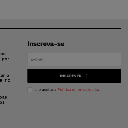
Inscreva-se
ios
o por
ar o
INSCREVER
AB-TO
Li e aceito a
Política de privacidade
.
oas
 os