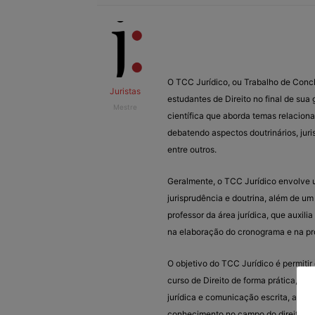
O TCC Jurídico, ou Trabalho de Concl
Juristas
estudantes de Direito no final de su
Mestre
científica que aborda temas relacionad
debatendo aspectos doutrinários, juri
entre outros.
Geralmente, o TCC Jurídico envolve um
jurisprudência e doutrina, além de um 
professor da área jurídica, que auxil
na elaboração do cronograma e na pro
O objetivo do TCC Jurídico é permiti
curso de Direito de forma prática, de
jurídica e comunicação escrita, além 
conhecimento no campo do direito.