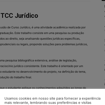
TCC Jurídico
usão de Curso Jurídico, é uma atividade acadêmica realizada por
a graduação. Este trabalho consiste em uma pesquisa ou produção
os ao direito, seja analisando questões jurídicas específicas,
sprudenciais ou legais, propondo soluções para problemas jurídicos,
a pesquisa bibliográfica extensiva, análise de legislação,
raciocínio jurídico consistente. Este trabalho é orientado por um
ia o estudante no desenvolvimento do projeto, na definição do tema,
dução do trabalho final.
r que o estudante aplique os conhecimentos adquiridos ao longo do
senvolvendo habilidades de pesquisa, análise crítica, argumentação
Usamos cookies em nosso site para fornecer a experiência
de contribuir para a produção científica e o avanço do
mais relevante, lembrando suas preferências e visitas