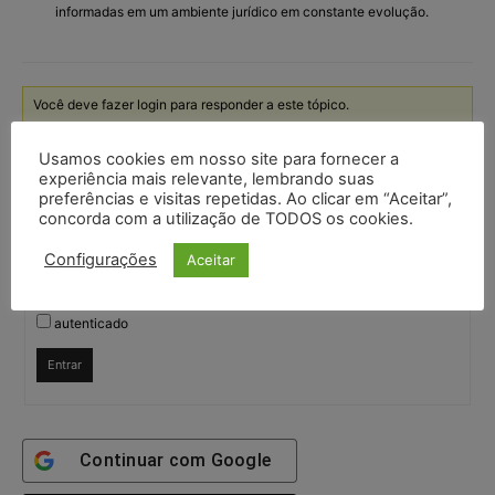
informadas em um ambiente jurídico em constante evolução.
Você deve fazer login para responder a este tópico.
Usamos cookies em nosso site para fornecer a
Nome de usuário:
experiência mais relevante, lembrando suas
preferências e visitas repetidas. Ao clicar em “Aceitar”,
concorda com a utilização de TODOS os cookies.
Senha:
Configurações
Aceitar
Mantenha-me
autenticado
Entrar
Continuar com
Google