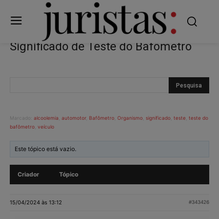
Significado de Teste do Bafômetro
Marcado:
alcoolemia
,
automotor
,
Bafômetro
,
Organismo
,
significado
,
teste
,
teste do
bafômetro
,
veículo
Este tópico está vazio.
Criador
Tópico
15/04/2024 às 13:12
#343426