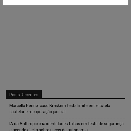
Posts Recentes
Marcello Perino: caso Braskem testa limite entre tutela
cautelar e recuperação judicial
IA da Anthropic cria identidades falsas em teste de segurança
e acende alerta sobre riscos de autonomia