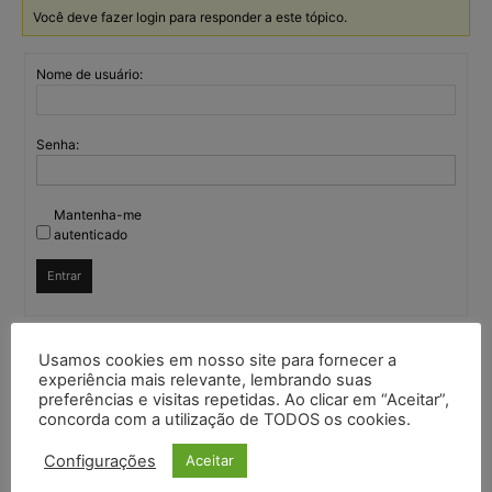
Você deve fazer login para responder a este tópico.
Nome de usuário:
Senha:
Mantenha-me
autenticado
Entrar
Usamos cookies em nosso site para fornecer a
Continuar com
Google
experiência mais relevante, lembrando suas
preferências e visitas repetidas. Ao clicar em “Aceitar”,
concorda com a utilização de TODOS os cookies.
Continuar com
X
Configurações
Aceitar