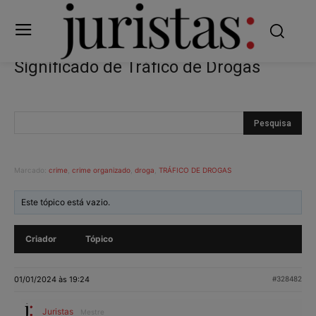
Significado de Tráfico de Drogas
Marcado:
crime
,
crime organizado
,
droga
,
TRÁFICO DE DROGAS
Este tópico está vazio.
Criador
Tópico
01/01/2024 às 19:24
#328482
Juristas
Mestre