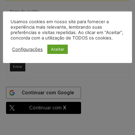
Nome de usuário:
Usamos cookies em nosso site para fornecer a
experiência mais relevante, lembrando suas
Senha:
preferências e visitas repetidas. Ao clicar em “Aceitar”,
concorda com a utilização de TODOS os cookies.
Configurações
Aceitar
Mantenha-me
autenticado
Entrar
Continuar com
Google
Continuar com
X