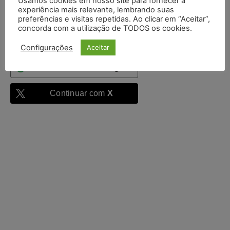
Usamos cookies em nosso site para fornecer a
autenticado
experiência mais relevante, lembrando suas
preferências e visitas repetidas. Ao clicar em “Aceitar”,
Entrar
concorda com a utilização de TODOS os cookies.
Configurações
Aceitar
Continuar com
Google
Continuar com
X