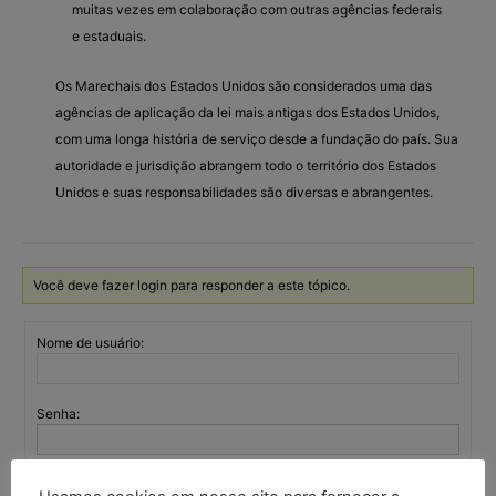
muitas vezes em colaboração com outras agências federais
e estaduais.
Os Marechais dos Estados Unidos são considerados uma das
agências de aplicação da lei mais antigas dos Estados Unidos,
com uma longa história de serviço desde a fundação do país. Sua
autoridade e jurisdição abrangem todo o território dos Estados
Unidos e suas responsabilidades são diversas e abrangentes.
Você deve fazer login para responder a este tópico.
Nome de usuário:
Senha:
Mantenha-me