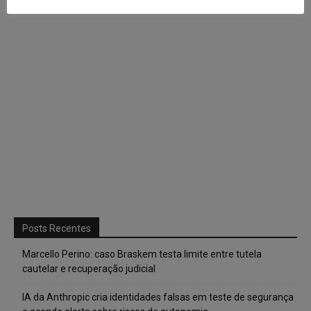
Posts Recentes
Marcello Perino: caso Braskem testa limite entre tutela
cautelar e recuperação judicial
IA da Anthropic cria identidades falsas em teste de segurança