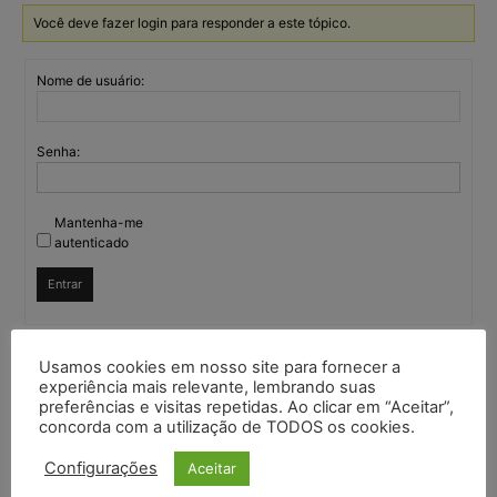
Você deve fazer login para responder a este tópico.
Nome de usuário:
Senha:
Mantenha-me
autenticado
Entrar
Usamos cookies em nosso site para fornecer a
Continuar com
Google
experiência mais relevante, lembrando suas
preferências e visitas repetidas. Ao clicar em “Aceitar”,
concorda com a utilização de TODOS os cookies.
Continuar com
X
Configurações
Aceitar