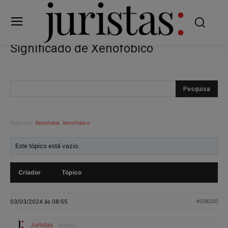
Significado de Xenofóbico
Marcado:
Xenofobia
,
Xenofóbico
Este tópico está vazio.
Criador
Tópico
03/03/2024 às 08:55
#338220
Juristas
Mestre